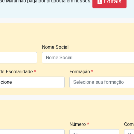
Editais
Sesc Maranhão paga por proposta em nossos:
Nome Social
 de Escolaridade
*
Formação
*
Número
*
Com