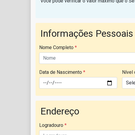
Você pode verificar o valor máximo que o 
Informações Pessoais
Nome Completo
*
Data de Nascimento
*
Nível
Endereço
Logradouro
*