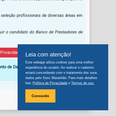
 seleção profissionais de diversas áreas em
uir o candidato do Banco de Prestadores de
 Privacidade de Dados
Leia com atenção!
Este webapp utiliza cookies para uma melhor
nto de Dados Pessoais, e da Política de
experiência do usuário. Ao realizar o cadastro
estará concordando com o tratamento dos seus
dados pelo Sesc Maranhão. Para mais detalhes
leia:
Política de Privacidade
e
Termos de uso.
Concordo